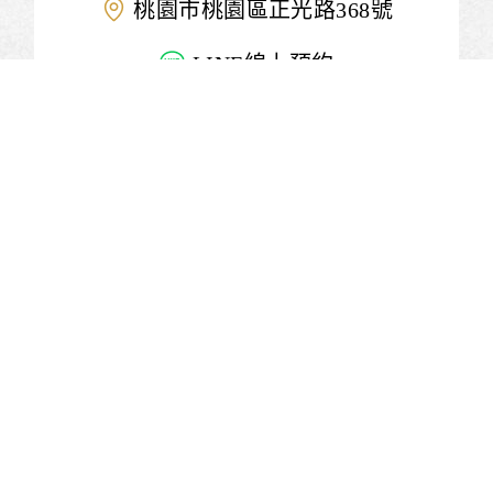
桃園市桃園區正光路368號
LINE線上預約
小檜溪 詮鈦牙醫診所