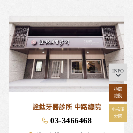
INFO
桃園
總院
詮鈦牙醫診所 中路總院
小檜溪
分院
03-3466468