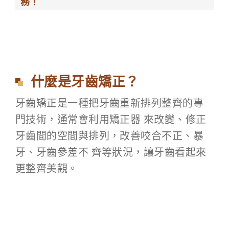
務！
什麼是牙齒矯正？
牙齒矯正是一種把牙齒重新排列整齊的專
門技術，通常會利用矯正器 來改變、修正
牙齒間的空間與排列，改善咬合不正、暴
牙、牙齒參差不 齊等狀況，讓牙齒看起來
更整齊美觀。