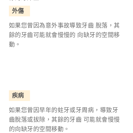
外傷
如果您曾因為意外事故導致牙齒 脫落，其
餘的牙齒可能就會慢慢的 向缺牙的空間移
動。
疾病
如果您曾因早年的蛀牙或牙周病，導致牙
齒脫落或拔除，其餘的牙齒 可能就會慢慢
的向缺牙的空間移動。