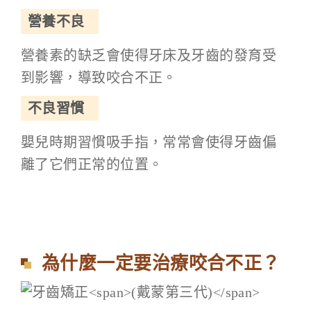
營養不良
營養素的缺乏會使得牙床及牙齒的發育受
到影響，導致咬合不正。
不良習慣
嬰兒時期習慣吸手指，常常會使得牙齒偏
離了它們正常的位置。
為什麼一定要治療咬合不正？