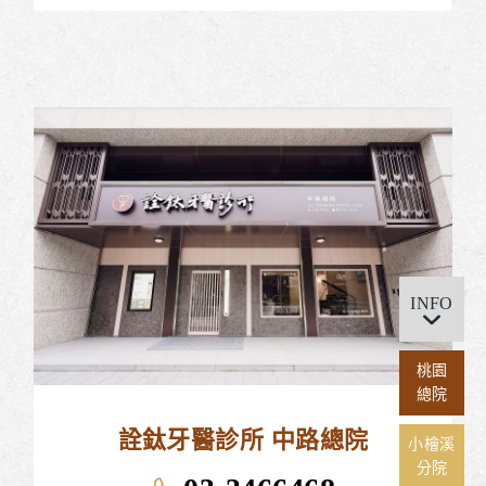
INFO
桃園
總院
詮鈦牙醫診所 中路總院
小檜溪
分院