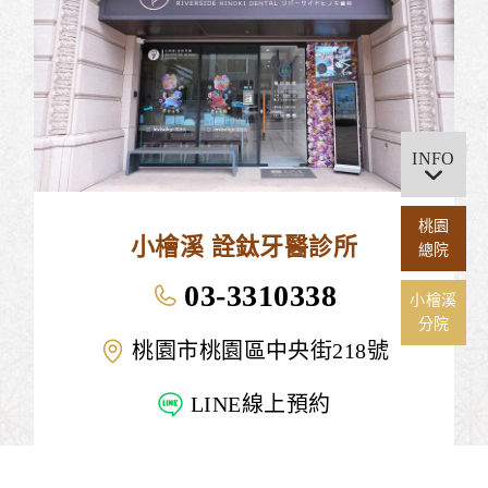
INFO
桃園
小檜溪 詮鈦牙醫診所
總院
03-3310338
小檜溪
分院
桃園市桃園區中央街218號
LINE線上預約