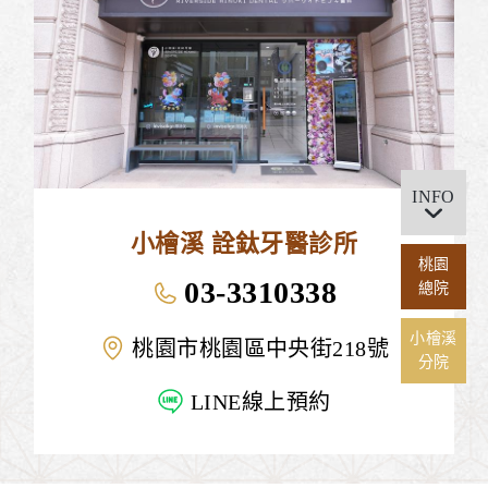
INFO
小檜溪 詮鈦牙醫診所
桃園
03-3310338
總院
小檜溪
桃園市桃園區中央街218號
分院
LINE線上預約