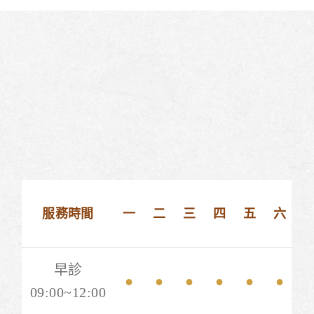
服務時間
一
二
三
四
五
六
早診
●
●
●
●
●
●
09:00~12:00