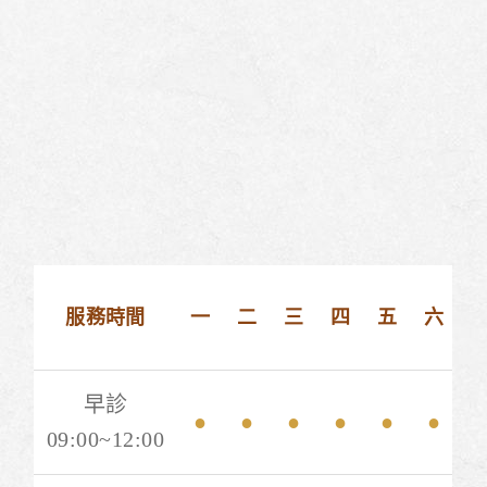
服務時間
一
二
三
四
五
六
早診
●
●
●
●
●
●
09:00~12:00