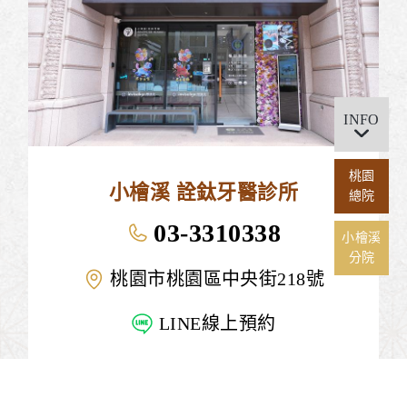
INFO
桃園
小檜溪 詮鈦牙醫診所
總院
03-3310338
小檜溪
分院
桃園市桃園區中央街218號
LINE線上預約